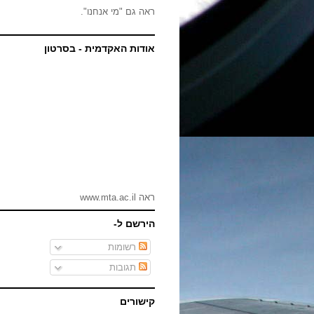
ראה גם "
מי אנחנו
".
אודות האקדמית - בסרטון
ראה
www.mta.ac.il
הירשם ל-
רשומות
תגובות
קישורים