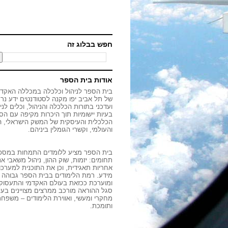
חפש בבלוג זה
אודות בית הספר
בית הספר לניהול וכלכלה במכללה האקד
של תל אביב יפו מקנה לסטודנטים ידע נר
ועדכני בתורות הכלכלה והניהול, וכלים לני
בעיות יישומיות תוך היכרות מקיפה עם הס
הכלכלית והעיסקית של המשק הישראלי, הא
והעולמי, וקשרי הגומלין ביניהם.
בית הספר מציע ללומדים התמחות במספ
תחומים:
יזמות
,
שוק ההון
,
ניהול משאבי אנ
אחריות תאגידית
, וכן את התוכנית
למערכו
מידע
. רמת הלימודים בבית הספר גבוהה 
ומוערכת ככזאת בעולם האקדמי והתעסוקת
סגל ההוראה מורכב ממרצים מצויינים בעל
מחקרי ומעשי, ואווירת הלימודים – משפח
ותומכת.