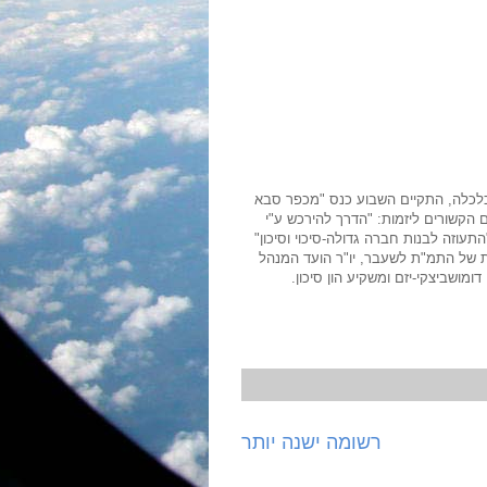
וכלכלה, התקיים השבוע כנס "מכפר סבא
הקשורים ליזמות: "הדרך להירכש ע"י
התעוזה לבנות חברה גדולה-סיכוי וסיכון"
ית של התמ"ת לשעבר, יו"ר הועד המנהל
מושביצקי-יזם ומשקיע הון סיכון.
רשומה ישנה יותר