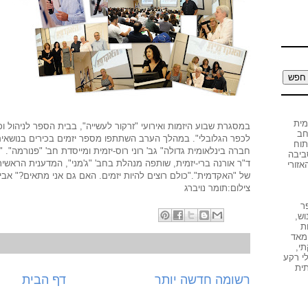
מית
במסגרת שבוע היזמות ואירועי "זרקור לעשייה", בבית הספר לניהול 
חב
לכפר הגלובלי". במהלך הערב השתתפו מספר יזמים בכירים בנושאים 
תוח
חברה בינלאומית גדולה" גב' רוני רוס-יזמית ומייסדת חב' "פנורמה". "
ביבה
ד"ר אורנה ברי-יזמית, שותפה מנהלת בחב' "ג'מני", המדענית הראש
זורי
של "האקדמית"."כולם רוצים להיות יזמים. האם גם אני מתאים?" אבי דו
צילום:תומר נויברג
ר
וש
,
ת
מאד
י,
י רקע
תית
רשומה חדשה יותר
דף הבית