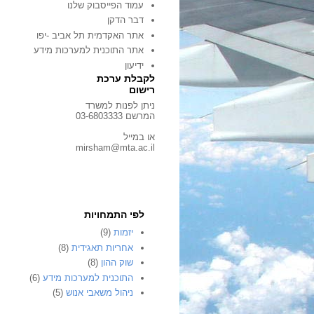
עמוד הפייסבוק שלנו
דבר הדקן
אתר האקדמית תל אביב -יפו
אתר התוכנית למערכות מידע
ידיעון
לקבלת ערכת
רישום
ניתן לפנות למשרד
המרשם 03-6803333
או במייל
mirsham@mta.ac.il
לפי התמחויות
יזמות
(9)
אחריות תאגידית
(8)
שוק ההון
(8)
התוכנית למערכות מידע
(6)
ניהול משאבי אנוש
(5)