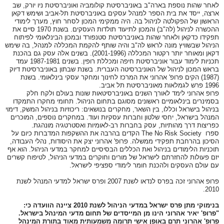
לאחר שהות נוספת בארה"ב באוניברסיטת קולומביה ואוניברסיטת ניו יורק, שב
ארצה, ייסד את בית הספר למנהל עסקים באוניברסיטת תל-אביב ושימש דקאן
הראשון של הפקולטה לניהול בה. היה ממקימי המכון לסחר חוץ, מערך לימודי
ההכשרה לניהול (לה"ב) והמכון לתיעוד תולדות העסקים. בשנת 1970 סיים את
תפקידו כדקאן ולאחר שהות באוניברסיטת סטנפורד ובמכון הבינלאומי לפיתוח
הניהול שבשוויץ מונה לראש לה"ב והיה שותף להקמת המכללה למנהל, בה שימש
דקאן ומאוחר יותר רקטור המכללה (2001-1996). בשנים אלה עסק גם בהכנת
תכניות לימוד עבור אוניברסיטת חיפה ומכללת רופין. בשנים 1987-1981 עמד
בראש המכון לניהול של האוניברסיטה העברית. בשנת שבתון באוניברסיטת דיוק
(1987) הקים פרופ' אהרוני את המרכז לחינוך ומחקר עסקי בינלאומי. בשנת
1996 פרש לגמלאות מאוניברסיטת תל אביב.
פרופ אהרוני לימד לאורך השנים באוניברסיטאות שונות בעולם ולקח חלק
בסמינרים בינלאומיים ראשונים מסוגם בתחום הניהול. תחומי מחקרו התמקדו
בניהול בישראל וכללו, בין השאר, מחקרים בנושאים: ריכוזיות בניהול המשק, דימוי
המנהל בישראל, יחסי שלטון וחברות עסקיות ועוד. במחקרים נוספים, המוכרים
כפריצות דרך מהותיות, עסק בחברות רב-לאומיות ואסטרטגיה מונהגת.
ספרו
The No Risk Society
הקדים בהרבה את ההשקפות המדברות כיום על
הסיכון בהרחבת תפקידי ממשלה. פרופ' אהרוני יצק את היסודות, נהלי העבודה,
תוכניות הלימודים בניהול ואת הכללים הבסיסיים למחקר במדעי הניהול. הוא אף
יזם פעולות להחזרתם לישראל של מורים וחוקרים במדעי הניהול, לטיפוח קשרים
עם עולם העסקים ולהכנת חומר לימודי ספציפי לישראל.
פרופ אהרוני זכה בפרס לנדאו לשנת 2007 ופרס ישראל למדעי המנהל לשנת
2010.
בנימוקי מתן פרס ישראל במדעי הניהול לשנת 2010 ציינה הוועדה כי:
"פרופ' יאיר אהרוני הינו מן המייסדים של תחום מדעי המינהל בישראל.
פרופ' אהרוני תרם באופן אישי תרומה משמעותית מאוד בתורת המינהל